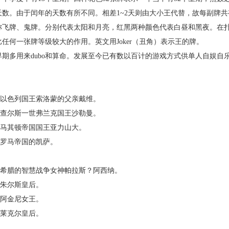
数。由于闰年的天数有所不同。相差1~2天则由大小王代替，故每副牌共
牌、鬼牌。分别代表太阳和月亮，红黑两种颜色代表白昼和黑夜。在
比任何一张牌等级较大的作用。英文用
Joker（丑角）表示王的牌。
期多用来
dubo和算命。发展至今已有数以百计的游戏方式供单人自娱自
是以色列国王索洛蒙的父亲戴维。
是查尔斯一世弗兰克国王沙勒曼。
是马其顿帝国国王亚力山大。
是罗马帝国的凯萨。
是希腊的智慧战争女神帕拉斯？阿西纳。
是朱尔斯皇后。
是阿金尼女王。
是莱克尔皇后。