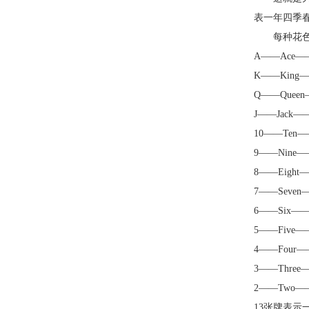
表一年四季
每种花色
A——Ace
K——King
Q——Quee
J——Jack
10——Ten
9——Nine
8——Eight
7——Seve
6——Six—
5——Five
4——Four
3——Three
2——Two—
13张牌表示