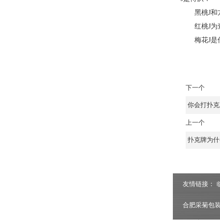
黑桃
J
红桃
J
梅花
J
下一个
你会打扑克
上一个
扑克牌为什
友情链接：
合肥采菊包