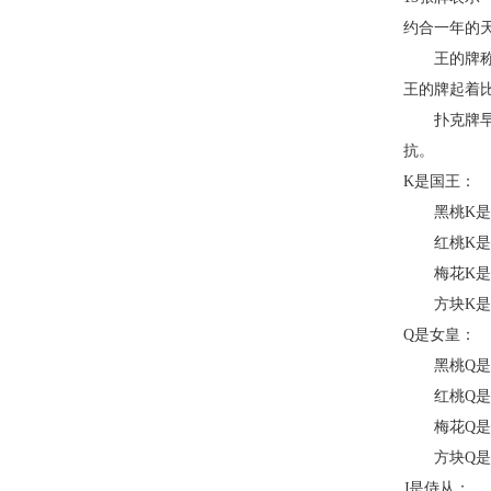
约合一年的天
王的牌称飞
王的牌起着
扑克牌早
抗。
K是国王：
黑桃
K
红桃
K
梅花
K
方块
K
Q是女皇：
黑桃
Q
红桃
Q
梅花
Q
方块
Q
J是侍从：