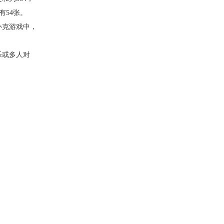
有54张。
扑克游戏中，
乐或多人对