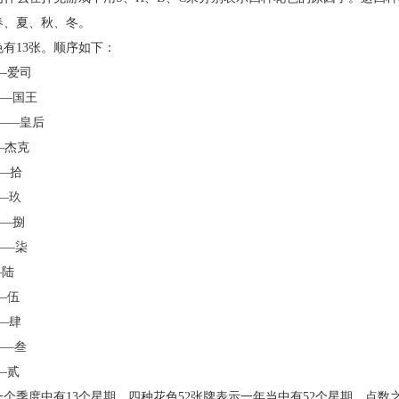
春、夏、秋、冬。
有
13张。顺序如下：
——爱司
——国王
n——皇后
——杰克
——拾
——玖
——捌
n——柒
—陆
——伍
——肆
——叁
—贰
一个季度中有13个星期。四种花色52张牌表示一年当中有52个星期，点数之